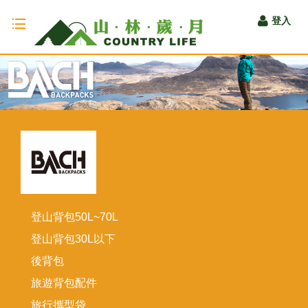
Toggle
登入
navigation
登山背包50L~70L
登山背包30L以下
後背包
旅遊背包配件
旅行攜型袋