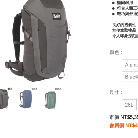
● 堅固耐用

● 符合人體工學
● 輕巧與舒適
良好的透氣性

方便拿取物品

令人印象深刻
顏色：
Alpi
Blu
尺寸：
28L
市價 NT$5,3
會員價 NT$4,