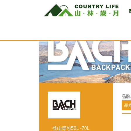
品牌
品
登山背包50L~70L