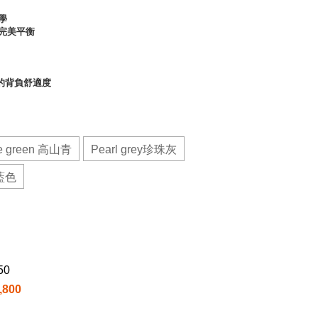


完美平衡

的背負舒適度
ne green 高山青
Pearl grey珍珠灰
e藍色
50
800