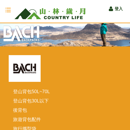
Toggle
登入
navigation
登山背包50L~70L
登山背包30L以下
後背包
旅遊背包配件
旅行攜型袋