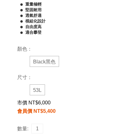
● 重量極輕

● 堅固耐用

● 透氣舒適

● 模組化設計

● 自由度高

● 適合攀登
顏色：
Black黑色
尺寸：
53L
市價 NT$6,000
會員價 NT$5,400
數量: