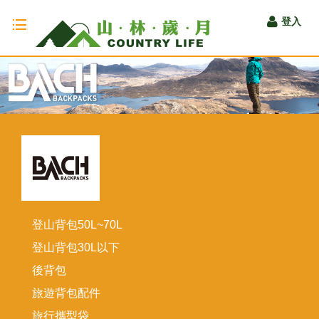
Toggle
登入
navigation
登山背包50L~70L
登山背包30L以下
後背包
旅遊背包配件
旅行攜型袋